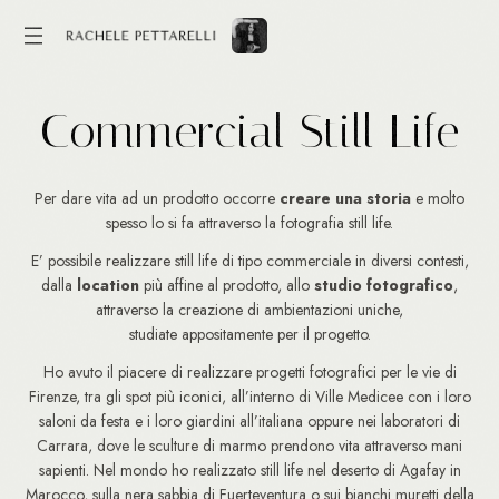
C
o
m
m
e
r
c
i
a
l
S
t
i
l
l
L
i
f
e
Per dare vita ad un prodotto occorre
creare una storia
e molto
spesso lo si fa attraverso la fotografia still life.
E’ possibile realizzare still life di tipo commerciale in diversi contesti,
dalla
location
più affine al prodotto, allo
studio
fotografico
,
attraverso la creazione di ambientazioni uniche,
studiate appositamente per il progetto.
Ho avuto il piacere di realizzare progetti fotografici per le vie di
Firenze, tra gli spot più iconici, all’interno di Ville Medicee con i loro
saloni da festa e i loro giardini all’italiana oppure nei laboratori di
Carrara, dove le sculture di marmo prendono vita attraverso mani
sapienti. Nel mondo ho realizzato still life nel deserto di Agafay in
Marocco, sulla nera sabbia di Fuerteventura o sui bianchi muretti della