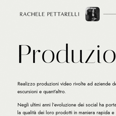
P
r
o
d
u
z
i
Realizzo produzioni video rivolte ad aziende d
escursioni e quant’altro.
Negli ultimi anni l’evoluzione dei social ha por
la qualità dei loro prodotti in maniera rapida 