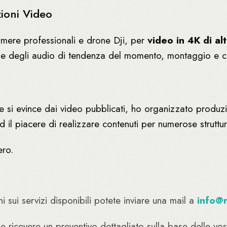
zioni Video
amere professionali e drone Dji, per
video in 4K di alt
e degli audio di tendenza del momento, montaggio e colo
si evince dai video pubblicati, ho organizzato produzioni
il piacere di realizzare contenuti per numerose strutture r
ero.
i sui servizi disponibili potete inviare una mail a
info@r
le ricevere un preventivo dettagliato sulla base delle vos