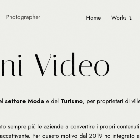
Photographer
Home
Works
o
n
i
V
i
d
e
o
el
settore Moda
e del
Turismo
, per proprietari di vil
tato sempre più le aziende a convertire i propri contenut
e accattivante. Per questo motivo dal 2019 ho integrato a